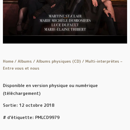
Home
/
Albums
/
Albums physiques (CD)
/ Multi-interprètes –
Entre vous et nous
Disponible en version physique ou numérique
(téléchargement)
Sortie: 12 octobre 2018
# d’étiquette: PMLCD9979