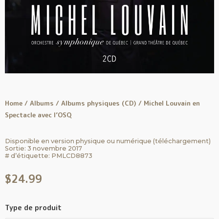
Home
/
Albums
/
Albums physiques (CD)
/ Michel Louvain en
Spectacle avec l’OSQ
Disponible en version physique ou numérique (téléchargement)
Sortie: 3 novembre 2017
# d’étiquette:
PMLCD8873
$
24.99
Type de produit